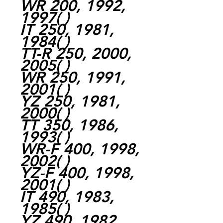
WR 200, 1992,
1997
( )
IT 250, 1981,
1984
( )
TT-R 250, 2000,
2005
( )
WR 250, 1991,
2001
( )
YZ 250, 1981,
2000
( )
TT 350, 1986,
1993
( )
WR-F 400, 1998,
2002
( )
YZ-F 400, 1998,
2001
( )
IT 490, 1983,
1985
( )
YZ 490, 1982,