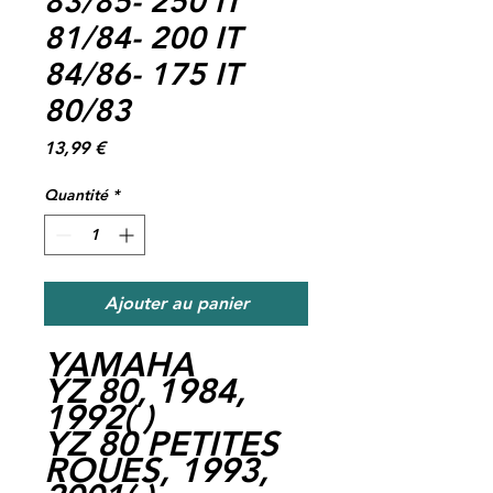
83/85- 250 IT
81/84- 200 IT
84/86- 175 IT
80/83
Prix
13,99 €
Quantité
*
Ajouter au panier
YAMAHA
YZ 80, 1984,
1992
( )
YZ 80 PETITES
ROUES, 1993,