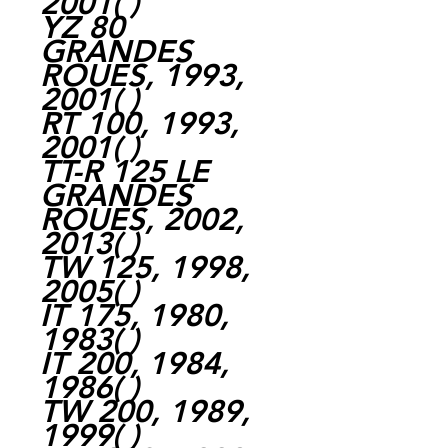
2001
( )
YZ 80
GRANDES
ROUES, 1993,
2001
( )
RT 100, 1993,
2001
( )
TT-R 125 LE
GRANDES
ROUES, 2002,
2013
( )
TW 125, 1998,
2005
( )
IT 175, 1980,
1983
( )
IT 200, 1984,
1986
( )
TW 200, 1989,
1999
( )