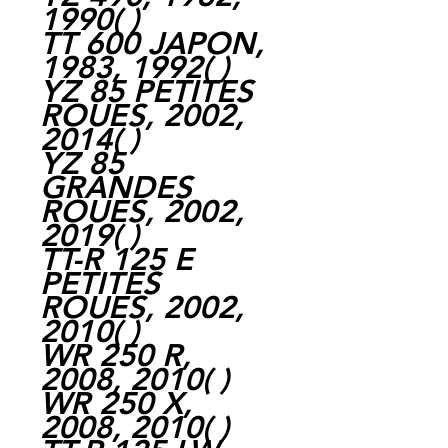
1990
( )
TT 600 JAPON,
1983, 1992
( )
YZ 85 PETITES
ROUES, 2002,
2014
( )
YZ 85
GRANDES
ROUES, 2002,
2019
( )
TT-R 125 E
PETITES
ROUES, 2002,
2010
( )
WR 250 R,
2008, 2010
( )
WR 250 X,
2008, 2010
( )