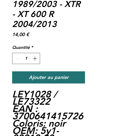
1989/2003 - XTR
- XT 600 R
2004/2013
Prix
14,00 €
Quantité
*
Ajouter au panier
LEY1028 /
LE73322
EAN :
3700641415726
Coloris: noir
OEM: 5y1-