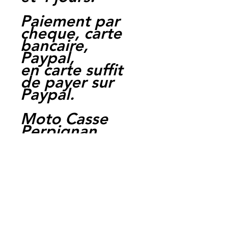
Paiement par
cheque, carte
bancaire,
Paypal,
en carte suffit
de payer sur
Paypal.
Moto Casse
Perpignan
depuis 1997
Siret:
3484906240002
3
Ref : LES1029
EAN :