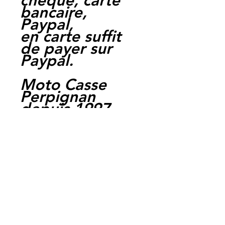
cheque, carte
bancaire,
Paypal,
en carte suffit
de payer sur
Paypal.
Moto Casse
Perpignan
depuis 1997
Siret:
3484906240002
3
Ref : LEY1018
EAN :
3700641415580