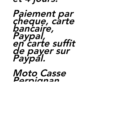
Paiement par
cheque, carte
bancaire,
Paypal,
en carte suffit
de payer sur
Paypal.
Moto Casse
Perpignan
depuis 1997
Siret:
3484906240002
3
Ref : LEY1028
EAN :