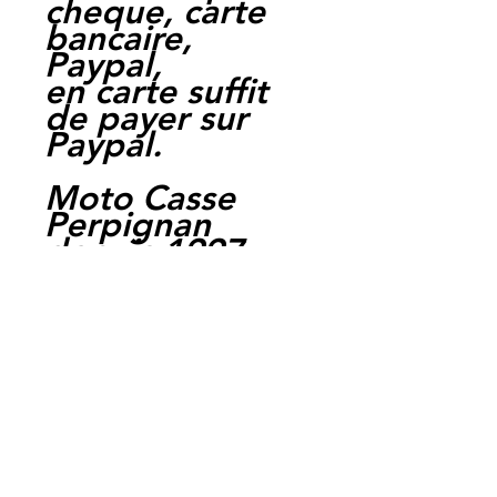
cheque, carte
bancaire,
Paypal,
en carte suffit
de payer sur
Paypal.
Moto Casse
Perpignan
depuis 1997
Siret:
3484906240002
3
Ref : LEY1017
EAN :
3700641415573