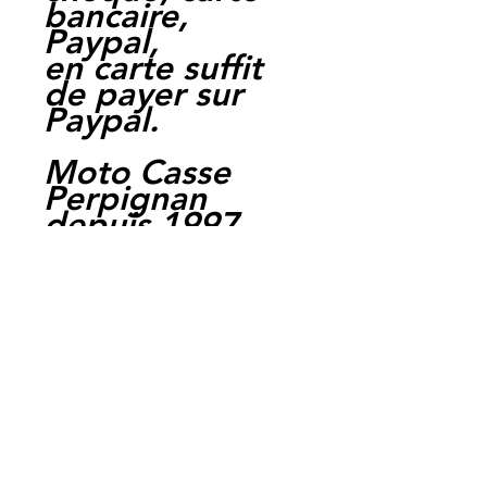
bancaire,
Paypal,
en carte suffit
de payer sur
Paypal.
Moto Casse
Perpignan
depuis 1997
Siret:
3484906240002
3
Ref : LFS1004
EAN :
3700641416358