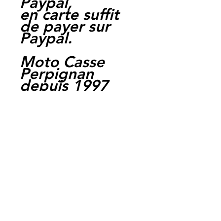
Paypal,
en carte suffit
de payer sur
Paypal.
Moto Casse
Perpignan
depuis 1997
Siret:
3484906240002
3
Ref : LFH1045
EAN :
3700641417539