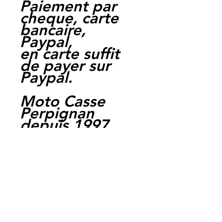
Paiement par
cheque, carte
bancaire,
Paypal,
en carte suffit
de payer sur
Paypal.
Moto Casse
Perpignan
depuis 1997
Siret:
3484906240002
3
Ref : LFH1033
EAN :
3700641416037