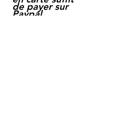
de payer sur
Paypal.
Moto Casse
Perpignan
depuis 1997
Siret:
3484906240002
3
Ref : LFH1048
EAN :
3700641417683