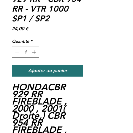
RR - VTR 1000
SP1 / SP2
Prix
24,00 €
Quantité
*
Ajouter au panier
HONDACBR
929 RR
FIREBLADE ,
2000 , 2001(
Droite,) CBR
954 RR
FIREBLADE ,