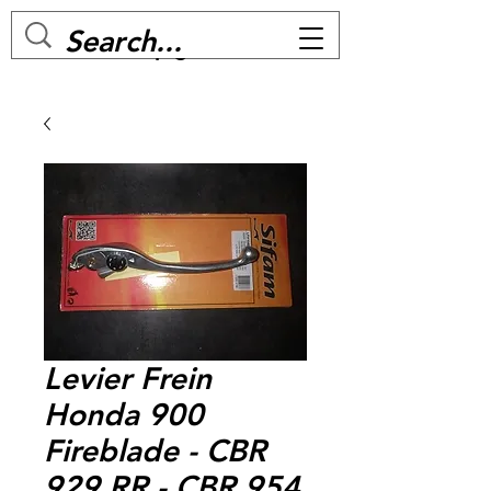
MC BIKE Perpignan
Levier Frein
Honda 900
Fireblade - CBR
929 RR - CBR 954