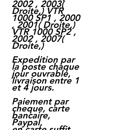
2002 , 2003(
Droite,) VTR
1000 SP1 , 2000
, 2001( Droite,)
VTR 1000 SP2 ,
2002 , 2007(
Droite,)
Expedition par
la poste chaque
jour ouvrable,
livraison entre 1
et 4 jours.
Paiement par
cheque, carte
bancaire,
Paypal,
en carte suffit