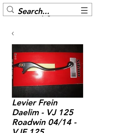
MC BIKE Perpignan
Levier Frein
Daelim - VJ 125
Roadwin 04/14 -
VJF 125