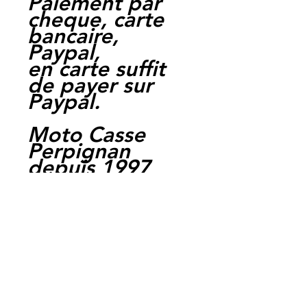
Paiement par
cheque, carte
bancaire,
Paypal,
en carte suffit
de payer sur
Paypal.
Moto Casse
Perpignan
depuis 1997
Siret:
3484906240002
3
Ref : LFH1056
EAN :
3700641445297