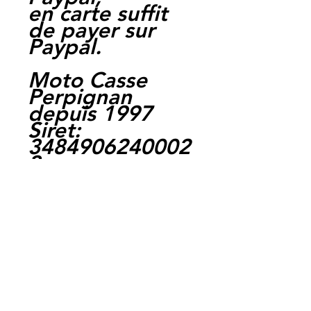
en carte suffit
de payer sur
Paypal.
Moto Casse
Perpignan
depuis 1997
Siret:
3484906240002
3
OEM: 53175-
mk7-671
Ref : LFH1036
EAN :
3700641416068