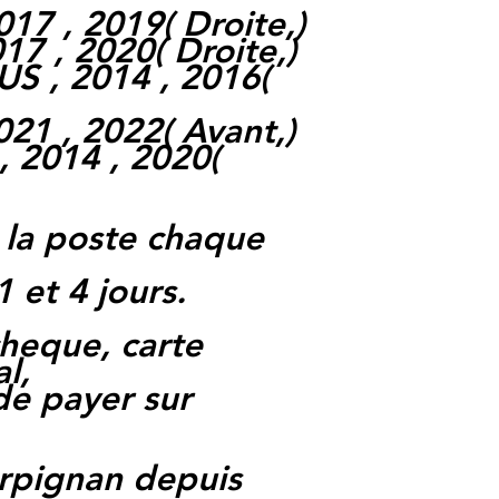
17 , 2019( Droite,)
17 , 2020( Droite,)
S , 2014 , 2016(
21 , 2022( Avant,)
 2014 , 2020(
 la poste chaque
1 et 4 jours.
heque, carte
l,
 de payer sur
rpignan depuis