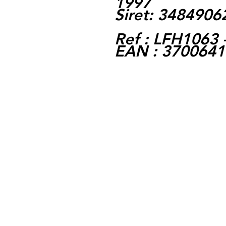
1997
Siret: 348490
Ref : LFH1063 
EAN : 370064