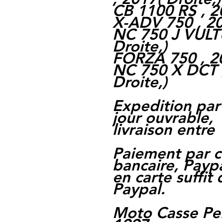
CB 1100 RS , 20
X-ADV 750 , 20
NC 750 J VULTU
Droite,)
FORZA 750 , 20
NC 750 X DCT ,
Droite,)
Expedition par
jour ouvrable,
livraison entre 
Paiement par c
bancaire, Paypa
en carte suffit
Paypal.
Moto Casse Pe