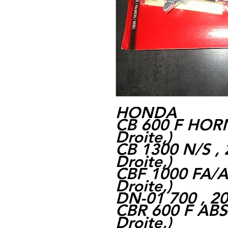
HONDA
CB 600 F HORN
Droite,)
CB 1300 N/S , 
Droite,)
CBF 1000 FA/AB
Droite,)
DN-01 700 , 200
CBR 600 F ABS 
Droite,)