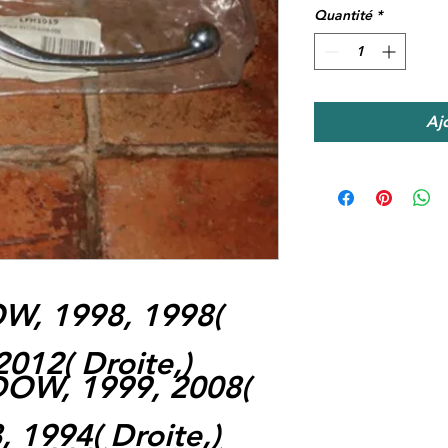
Quantité
*
Aj
W, 1998, 1998
(
2012
(
Droite,
)
DOW, 1999, 2008
(
, 1994
(
Droite,
)