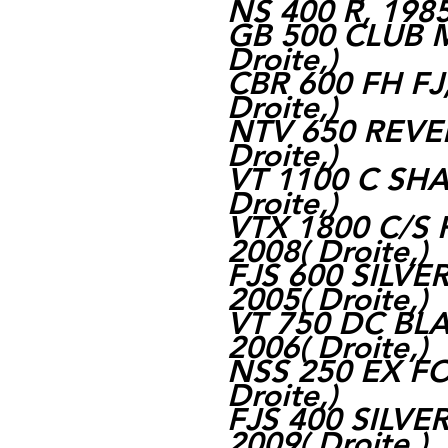
NS 400 R, 1985
GB 500 CLUB 
Droite,
)
CBR 600 FH FJ
Droite,
)
NTV 650 REVER
Droite,
)
VT 1100 C SH
Droite,
)
VTX 1800 C/S 
2008
(
Droite,
)
FJS 600 SILVE
2005
(
Droite,
)
VT 750 DC BL
2006
(
Droite,
)
NSS 250 EX FO
Droite,
)
FJS 400 SILVE
2009
(
Droite,
)