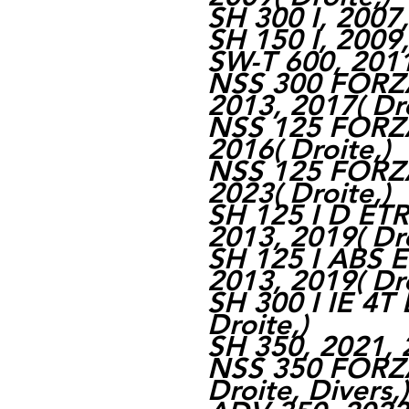
SH 300 I, 2007
SH 150 I, 2009
SW-T 600, 201
NSS 300 FORZA
2013, 2017
(
Dr
NSS 125 FORZ
2016
(
Droite,
)
NSS 125 FORZ
2023
(
Droite,
)
SH 125 I D ET
2013, 2019
(
Dr
SH 125 I ABS 
2013, 2019
(
Dr
SH 300 I IE 4T
Droite,
)
SH 350, 2021, 
NSS 350 FORZA
Droite,
Divers,
)