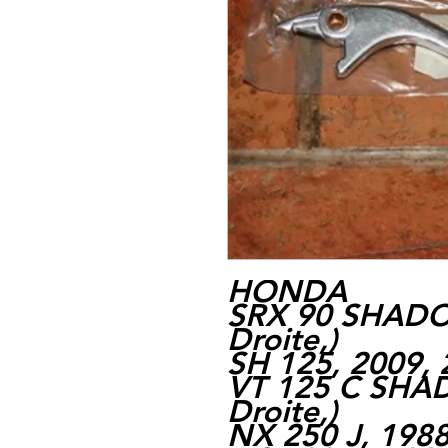
HONDA
SRX 90 SHADO
Droite,
)
SH 125, 2009, 
VT 125 C SHA
Droite,
)
NX 250 J, 1988