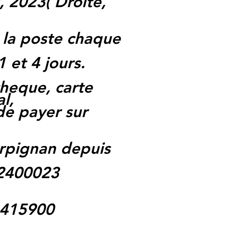
, 2023
(
Droite,
 la poste chaque
1 et 4 jours.
heque, carte
l,
 de payer sur
rpignan depuis
62400023
1415900