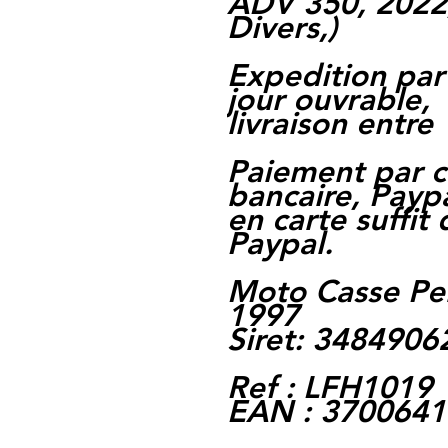
ADV 350, 2022
Divers,
)
Expedition par
jour ouvrable,
livraison entre 
Paiement par c
bancaire, Paypa
en carte suffit
Paypal.
Moto Casse Pe
1997
Siret: 348490
Ref : LFH1019
EAN : 370064