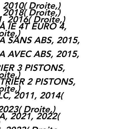
, 2010
(
Droite,
)
, 2018
(
Droite,
)
1, 2016
(
Droite,
)
 IE 4T EURO 4,
oite,
)
A SANS ABS, 2015,
A AVEC ABS, 2015,
RIER 3 PISTONS,
oite,
)
ETRIER 2 PISTONS,
oite,
)
 LC, 2011, 2014
(
2023
(
Droite,
)
, 2021, 2022
(