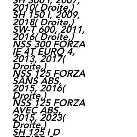
SH 300 I, 2007,
2010
(
Droite,
)
SH 150 I, 2009,
2018
(
Droite,
)
SW-T 600, 2011,
2016
(
Droite,
)
NSS 300 FORZA
IE 4T EURO 4,
2013, 2017
(
Droite,
)
NSS 125 FORZA
SANS ABS,
2015, 2016
(
Droite,
)
NSS 125 FORZA
AVEC ABS,
2015, 2023
(
Droite,
)
SH 125 I D