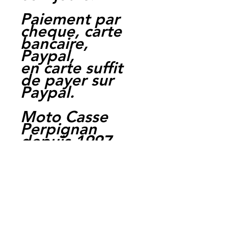
Paiement par
cheque, carte
bancaire,
Paypal,
en carte suffit
de payer sur
Paypal.
Moto Casse
Perpignan
depuis 1997
Siret:
3484906240002
3
Ref : LFH1055
EAN :
3700641431672