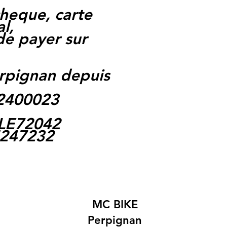
heque, carte
l,
 de payer sur
rpignan depuis
62400023
-LE72042
5247232
MC BIKE
Perpignan