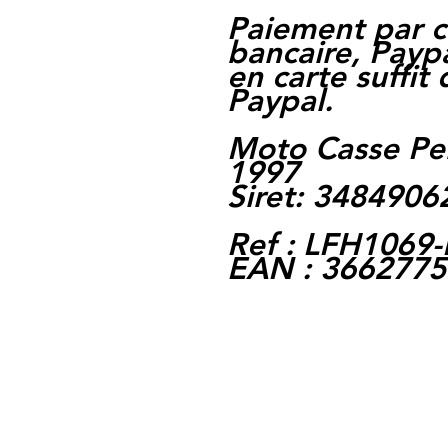
Paiement par c
bancaire, Paypa
en carte suffit
Paypal.
Moto Casse Pe
1997
Siret: 348490
Ref : LFH1069
EAN : 366277