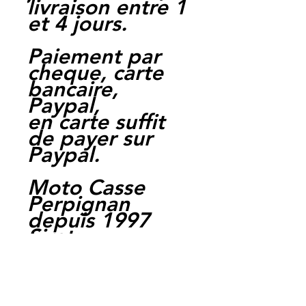
livraison entre 1
et 4 jours.
Paiement par
cheque, carte
bancaire,
Paypal,
en carte suffit
de payer sur
Paypal.
Moto Casse
Perpignan
depuis 1997
Siret:
3484906240002
3
Ref : LFK1022