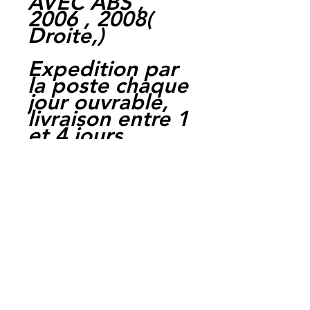
AVEC ABS ,
2006 , 2008(
Droite,)
Expedition par
la poste chaque
jour ouvrable,
livraison entre 1
et 4 jours.
Paiement par
cheque, carte
bancaire,
Paypal,
en carte suffit
de payer sur
Paypal.
Moto Casse