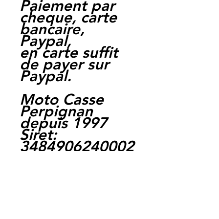
Paiement par
cheque, carte
bancaire,
Paypal,
en carte suffit
de payer sur
Paypal.
Moto Casse
Perpignan
depuis 1997
Siret:
3484906240002
3
Ref : LFK1032 /
LE75731
EAN :
3662775143343