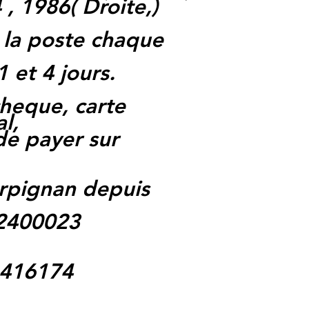
 , 1986
(
Droite,
)
 la poste chaque
1 et 4 jours.
heque, carte
l,
 de payer sur
rpignan depuis
62400023
1416174