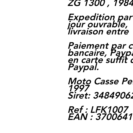
ZG 1300 , 1984
Expedition par
jour ouvrable,
livraison entre 
Paiement par c
bancaire, Paypa
en carte suffit
Paypal.
Moto Casse Pe
1997
Siret: 348490
Ref : LFK1007
EAN : 370064