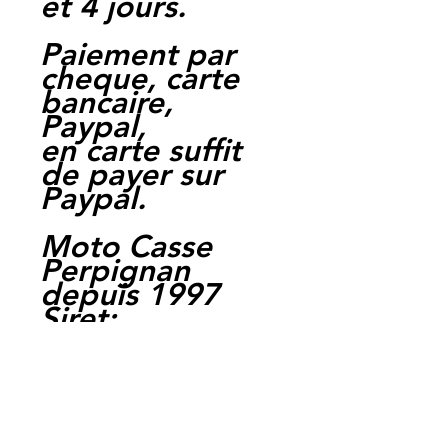
et 4 jours.
Paiement par
cheque, carte
bancaire,
Paypal,
en carte suffit
de payer sur
Paypal.
Moto Casse
Perpignan
depuis 1997
Siret:
3484906240002
3
Ref : LFK1013
EAN :