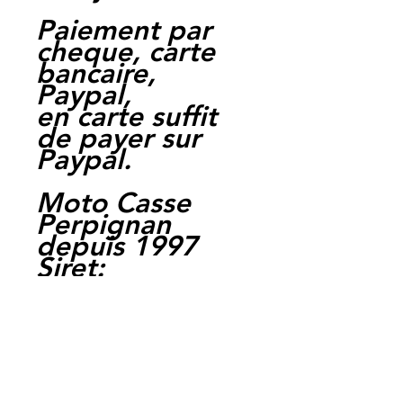
Paiement par
cheque, carte
bancaire,
Paypal,
en carte suffit
de payer sur
Paypal.
Moto Casse
Perpignan
depuis 1997
Siret:
3484906240002
3
Ref : LFK1020
EAN :
3700641416303