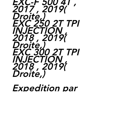
EXC-F 500 4T ,
2017 , 2019
(
Droite,
)
EXC 250 2T TPI
INJECTION ,
2018 , 2019
(
Droite,
)
EXC 300 2T TPI
INJECTION ,
2018 , 2019
(
Droite,
)
Expedition par
la poste chaque
jour ouvrable,
livraison entre 1
et 4 jours.
Paiement par