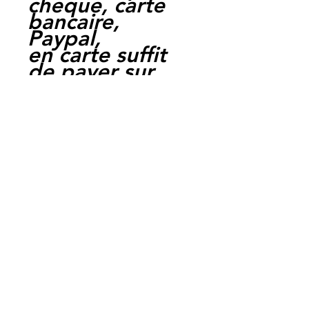
cheque, carte
bancaire,
Paypal,
en carte suffit
de payer sur
Paypal.
Moto Casse
Perpignan
depuis 1997
Siret:
3484906240002
3
Ref : LFKT1003
EAN :
3662775210397