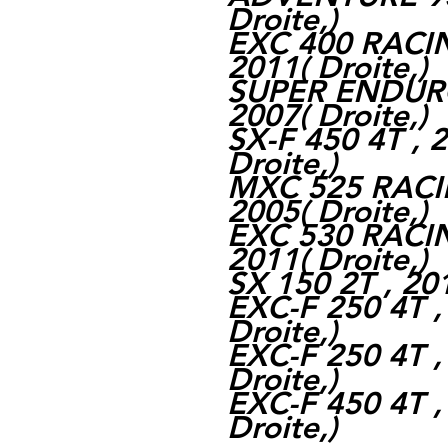
Droite,
)
EXC 400 RACIN
2011
(
Droite,
)
SUPER ENDURO 
2007
(
Droite,
)
SX-F 450 4T , 
Droite,
)
MXC 525 RACIN
2005
(
Droite,
)
EXC 530 RACIN
2011
(
Droite,
)
SX 150 2T , 20
EXC-F 250 4T ,
Droite,
)
EXC-F 250 4T ,
Droite,
)
EXC-F 450 4T ,
Droite,
)