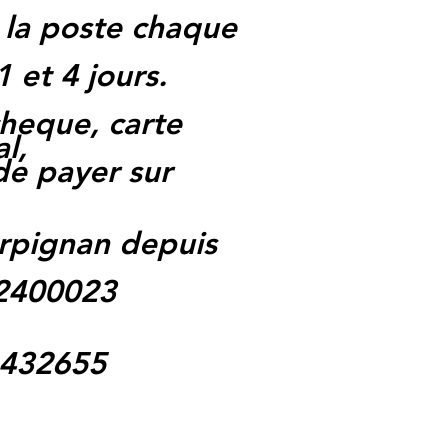
 la poste chaque
1 et 4 jours.
heque, carte
l,
 de payer sur
rpignan depuis
62400023
1432655