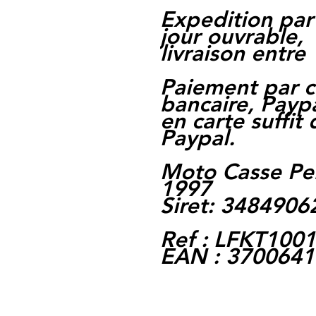
Expedition par
jour ouvrable,
livraison entre 
Paiement par c
bancaire, Paypa
en carte suffit
Paypal.
Moto Casse Pe
1997
Siret: 348490
Ref : LFKT1001
EAN : 370064