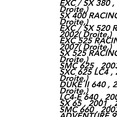
EXC / SX 380 ,
Droite,
)
SX 400 RACING
Droite,
)
EXC / SX 520 R
2002
(
Droite,
)
EXC 525 RACIN
2007
(
Droite,
)
SX 525 RACING
Droite,
)
SMC 625 , 2003
SXC 625 LC4 , 
Droite,
)
DUKE II 640 , 
Droite,
)
LC4-E 640 , 20
SX 65 , 2001 ,
SMC 660 , 2003
ADVENTURE 950