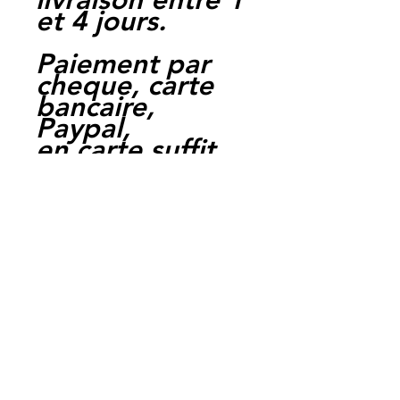
et 4 jours.
Paiement par
cheque, carte
bancaire,
Paypal,
en carte suffit
de payer sur
Paypal.
Moto Casse
Perpignan
depuis 1997
Siret:
3484906240002
3