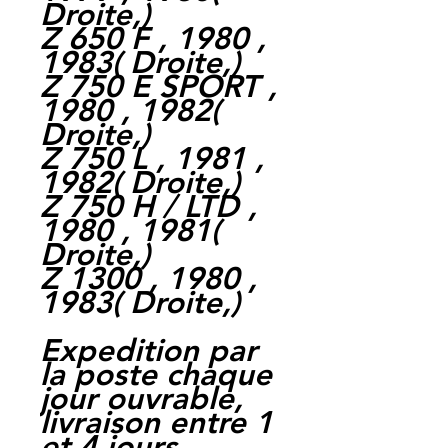
Droite,
)
Z 650 F , 1980 ,
1983
(
Droite,
)
Z 750 E SPORT ,
1980 , 1982
(
Droite,
)
Z 750 L , 1981 ,
1982
(
Droite,
)
Z 750 H / LTD ,
1980 , 1981
(
Droite,
)
Z 1300 , 1980 ,
1983
(
Droite,
)
Expedition par
la poste chaque
jour ouvrable,
livraison entre 1
et 4 jours.