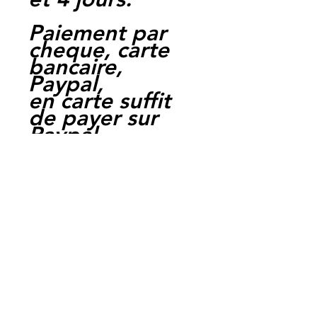
Paiement par
cheque, carte
bancaire,
Paypal,
en carte suffit
de payer sur
Paypal.
Moto Casse
Perpignan
depuis 1997
Siret:
3484906240002
3
Ref : LFK1004
EAN :