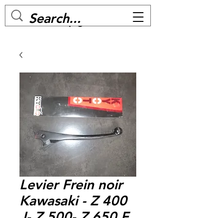
MC BIKE Perpignan
Levier Frein noir
Kawasaki - Z 400
J- Z 500- Z 650 F