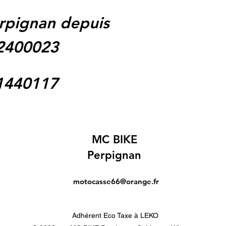
rpignan depuis
62400023
1440117
MC BIKE
Perpignan
motocasse66@orange.fr
Adhérent Eco Taxe à LEKO