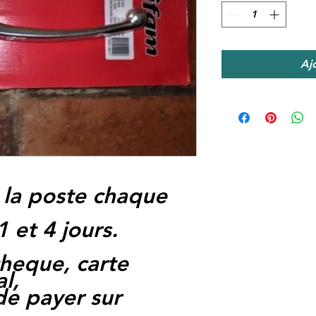
Aj
 la poste chaque
1 et 4 jours.
heque, carte
l,
 de payer sur