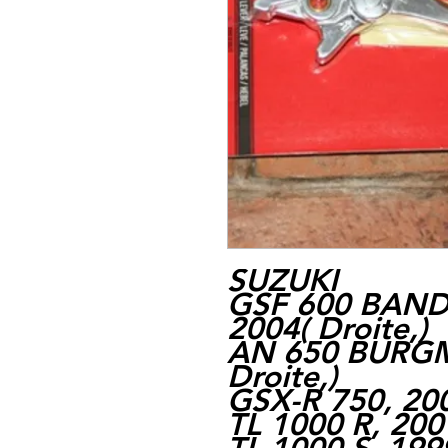
SUZUKI
GSF 600 BANDI
2004
(
Droite,
)
AN 650 BURGM
Droite,
)
GSX-R 750, 20
TL 1000 R, 200