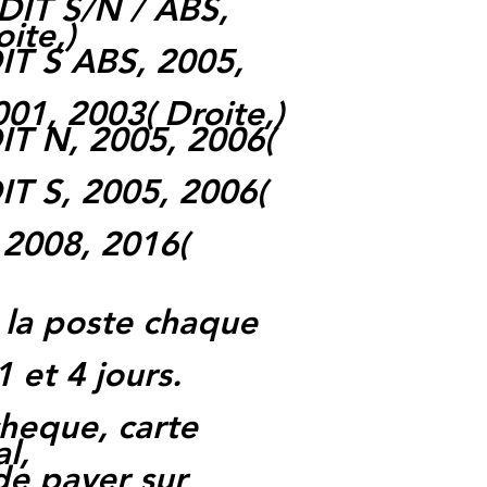
IT S/N / ABS,
oite,
)
T S ABS, 2005,
001, 2003
(
Droite,
)
T N, 2005, 2006
(
T S, 2005, 2006
(
 2008, 2016
(
 la poste chaque
1 et 4 jours.
heque, carte
l,
 de payer sur