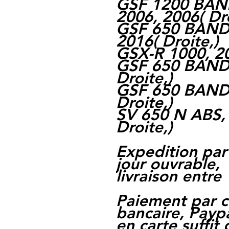
GSF 1200 BAND
2006, 2006
(
Dr
GSF 650 BANDI
2016
(
Droite,
)
GSX-R 1000, 2
GSF 650 BANDI
Droite,
)
GSF 650 BANDI
Droite,
)
SV 650 N ABS,
Droite,
)
Expedition par
jour ouvrable,
livraison entre 
Paiement par c
bancaire, Paypa
en carte suffit