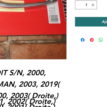
Aj
T S/N, 2000,
AN, 2003, 2019
(
00, 2003
(
Droite,
)
1, 2002
(
Droite,
)