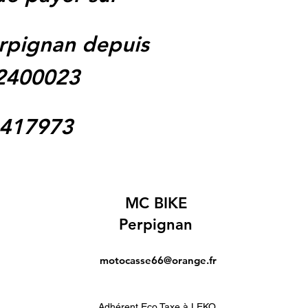
rpignan depuis
62400023
1417973
MC BIKE
Perpignan
motocasse66@orange.fr
Adhérent Eco Taxe à LEKO