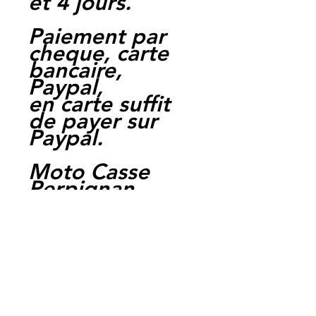
et 4 jours.
Paiement par
cheque, carte
bancaire,
Paypal,
en carte suffit
de payer sur
Paypal.
Moto Casse
Perpignan
depuis 1997
Siret:
3484906240002
3
Ref : LFS1039
EAN :