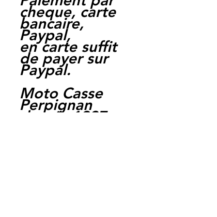
Paiement par
cheque, carte
bancaire,
Paypal,
en carte suffit
de payer sur
Paypal.
Moto Casse
Perpignan
depuis 1997
Siret:
3484906240002
3
Ref : LFS1009
EAN :
3700641416402