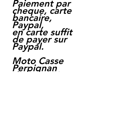
Paiement par
cheque, carte
bancaire,
Paypal,
en carte suffit
de payer sur
Paypal.
Moto Casse
Perpignan
depuis 1997
Siret:
3484906240002
3
Ref : LEY1026
EAN :
3700641416785