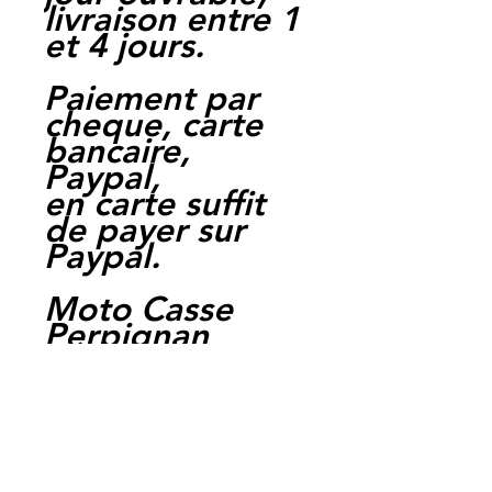
livraison entre 1
et 4 jours.
Paiement par
cheque, carte
bancaire,
Paypal,
en carte suffit
de payer sur
Paypal.
Moto Casse
Perpignan
depuis 1997
Siret:
3484906240002
3