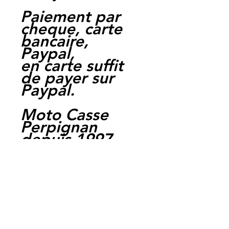
Paiement par
cheque, carte
bancaire,
Paypal,
en carte suffit
de payer sur
Paypal.
Moto Casse
Perpignan
depuis 1997
Siret:
3484906240002
3
Ref : LFY1005
EAN /