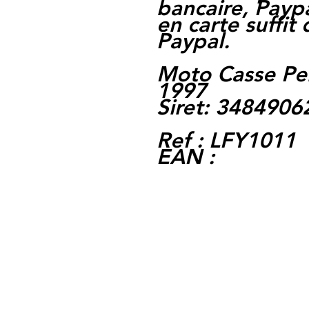
bancaire, Paypa
en carte suffit
Paypal.
Moto Casse Pe
1997
Siret: 348490
Ref : LFY1011
EAN :