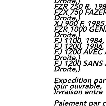
Droite,
)
FZR 750 R, 198
FZX 750 FAZER
Droite,
)
XJ 900 F, 1985
FZR 1000 GENE
Droite,
)
FJ 1100, 1984,
FJ 1200, 1986,
FJ 1200 AVEC 
Droite,
)
FJ 1200 SANS 
Droite,
)
Expedition par
jour ouvrable,
livraison entre 
Paiement par c