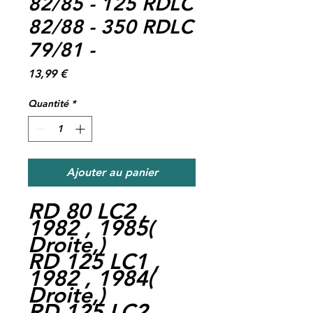
82/85 - 125 RDLC
82/88 - 350 RDLC
79/81 -
Prix
13,99 €
Quantité
*
Ajouter au panier
RD 80 LC2 ,
1982 , 1985
(
Droite,
)
RD 125 LC1 ,
1982 , 1984
(
Droite,
)
RD 125 LC2