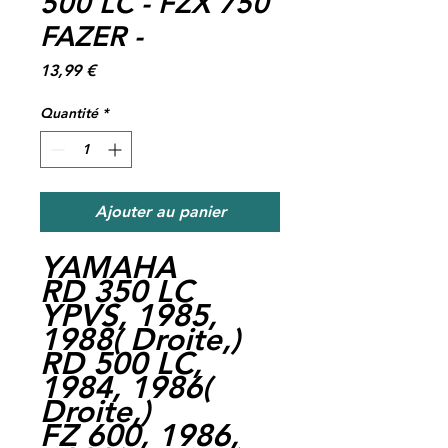
500 LC - FZX 750
FAZER -
Prix
13,99 €
Quantité
*
Ajouter au panier
YAMAHA
RD 350 LC
YPVS, 1985,
1988
(
Droite,
)
RD 500 LC,
1984, 1986
(
Droite,
)
FZ 600, 1986,