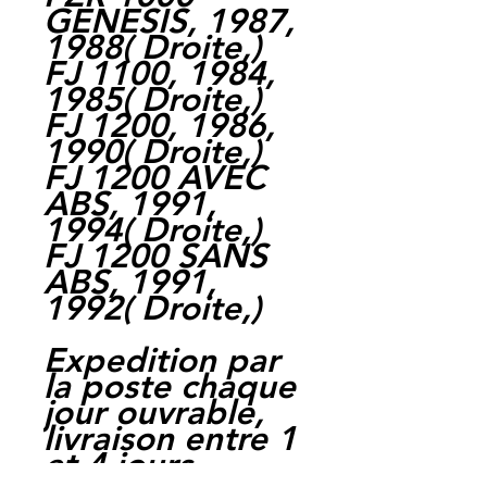
GENESIS, 1987,
1988
(
Droite,
)
FJ 1100, 1984,
1985
(
Droite,
)
FJ 1200, 1986,
1990
(
Droite,
)
FJ 1200 AVEC
ABS, 1991,
1994
(
Droite,
)
FJ 1200 SANS
ABS, 1991,
1992
(
Droite,
)
Expedition par
la poste chaque
jour ouvrable,
livraison entre 1
et 4 jours.