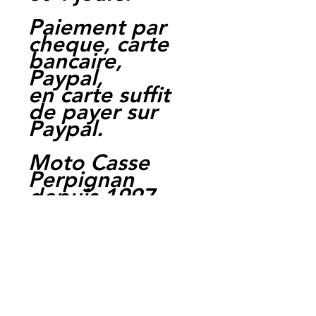
Paiement par
cheque, carte
bancaire,
Paypal,
en carte suffit
de payer sur
Paypal.
Moto Casse
Perpignan
depuis 1997
Siret:
3484906240002
3
Ref : LFY1000
EAN /