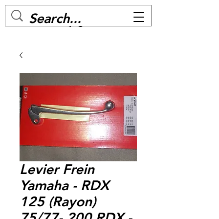
MC BIKE Perpignan
Levier Frein
Yamaha - RDX
125 (Rayon)
75/77- 200 RDX -