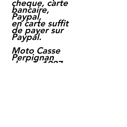
cheque, carte
bancaire,
Paypal,
en carte suffit
de payer sur
Paypal.
Moto Casse
Perpignan
depuis 1997
Siret:
3484906240002
3
Ref : LFY1020
EAN :
3700641416730