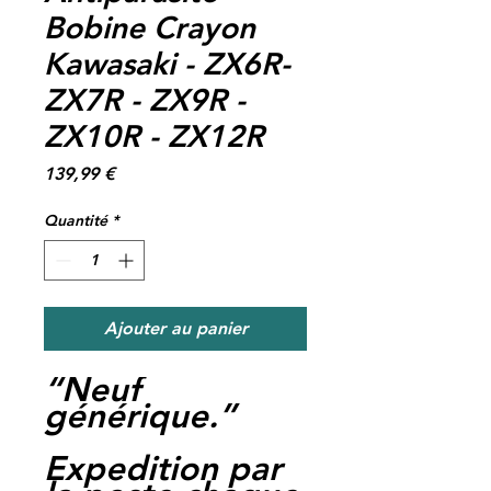
Bobine Crayon
Kawasaki - ZX6R-
ZX7R - ZX9R -
ZX10R - ZX12R
Prix
139,99 €
Quantité
*
Ajouter au panier
“Neuf
générique.”
Expedition par