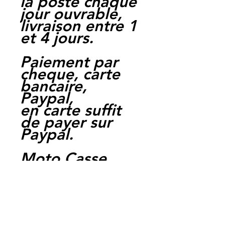
la poste chaque
jour ouvrable,
livraison entre 1
et 4 jours.
Paiement par
cheque, carte
bancaire,
Paypal,
en carte suffit
de payer sur
Paypal.
Moto Casse
Perpignan
depuis 1997
Siret:
3484906240002
3