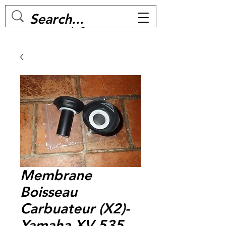
MC BIKE Perpignan
Membrane
Boisseau
Carbuateur (X2)-
Yamaha XV 535