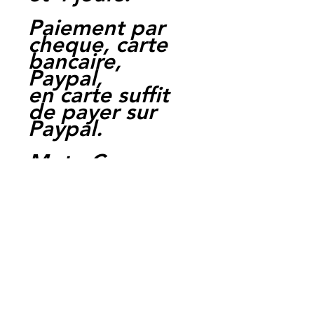
Paiement par
cheque, carte
bancaire,
Paypal,
en carte suffit
de payer sur
Paypal.
Moto Casse
Perpignan
depuis 1997
Siret:
3484906240002
3