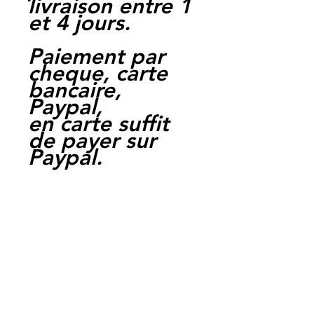
livraison entre 1
et 4 jours.
Paiement par
cheque, carte
bancaire,
Paypal,
en carte suffit
de payer sur
Paypal.
Moto Casse
Perpignan
depuis 1997
Siret:
3484906240002
3