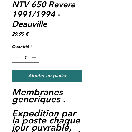
NTV 650 Revere
1991/1994 -
Deauville
Prix
29,99 €
Quantité
*
Ajouter au panier
Membranes
generiques .
Expedition par
la poste chaque
jour ouvrable,