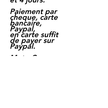
Paiement par
cheque, carte
bancaire,
Paypal,
en carte suffit
de payer sur
Paypal.
Moto Casse
Perpignan
depuis 1997
Siret:
3484906240002
3