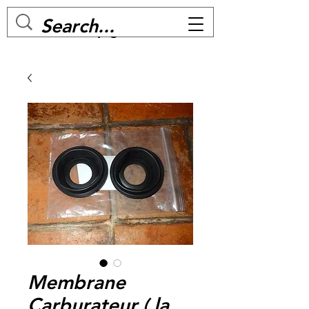
MC BIKE Perpignan
Membrane
Carburateur ( la