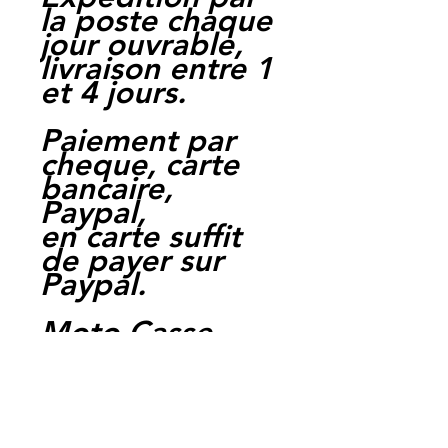
la poste chaque
jour ouvrable,
livraison entre 1
et 4 jours.
Paiement par
cheque, carte
bancaire,
Paypal,
en carte suffit
de payer sur
Paypal.
Moto Casse
Perpignan
depuis 1997
Siret:
3484906240002