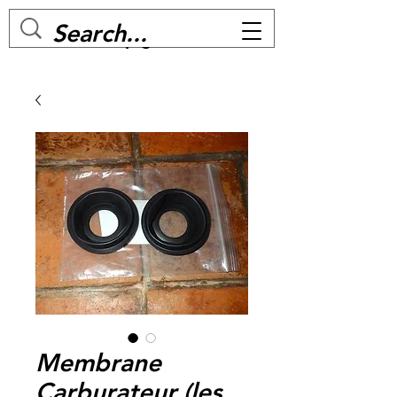
MC BIKE Perpignan
Membrane
Carburateur (les