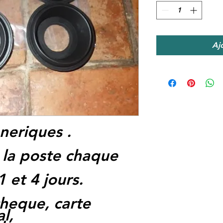
Aj
eriques .
 la poste chaque
1 et 4 jours.
heque, carte
l,