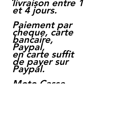
livraison entre 1
et 4 jours.
Paiement par
cheque, carte
bancaire,
Paypal,
en carte suffit
de payer sur
Paypal.
Moto Casse
Perpignan
depuis 1997
Siret:
3484906240002
3
Ref: fzs