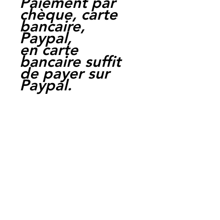
Paiement par
chèque, carte
bancaire,
Paypal,
en carte
bancaire suffit
de payer sur
Paypal.
Moto Casse
Perpignan
depuis 1997
Siret:
3484906240002
3