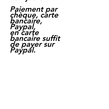
Paiement par
chèque, carte
bancaire,
Paypal,
en carte
bancaire suffit
de payer sur
Paypal.
Moto Casse
Perpignan
depuis 1997
Siret:
3484906240002
3